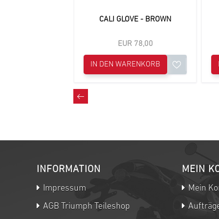
CALI GLOVE - BROWN
EUR 78,00
IN DEN WARENKORB
INFORMATION
MEIN K
Impressum
Mein Ko
AGB Triumph Teileshop
Aufträg