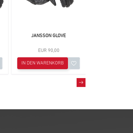
JANSSON GLOVE
CHECKERBOAR
EUR 90,00
EUR 90,
IN DEN WARENKORB
IN DEN WAREN