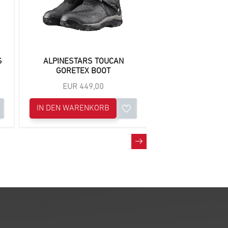
S
ALPINESTARS TOUCAN
ALPINESTARS
GORETEX BOOT
DRYSTAR 
EUR 449,00
EUR 226
IN DEN WARENKORB
IN DEN WAREN