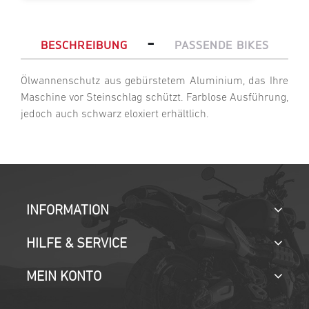
-
BESCHREIBUNG
PASSENDE BIKES
Ölwannenschutz aus gebürstetem Aluminium, das Ihre
Maschine vor Steinschlag schützt. Farblose Ausführung,
jedoch auch schwarz eloxiert erhältlich.
INFORMATION
HILFE & SERVICE
MEIN KONTO