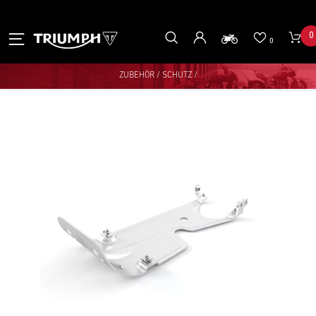
0
0
ZUBEHÖR
/
SCHUTZ
/